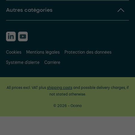
Autres catégories
Cookies
Mentions légales
Protection des données
Système d'alerte
Carrière
All prices excl. VAT plus
shipping costs
and possible delivery charges, if
not stated otherwise.
© 2026 - Ocono