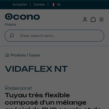
Actualités
Carrière
Aller au contenu principal
FR
Shopping 
Produits
Tuyaux
VIDAFLEX NT
Tuyau très flexible
composé d'un mélange