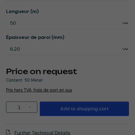
Select
Longueur (m)
Select
Épaisseur de paroi (mm)
Price on request
Content:
50 Meter
Prix hors TVA, frais de port en sus
Product Quantity: Enter the desired amou
Add to shopping cart
Further Technical Details