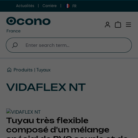
Actualités
Carrière
Aller au contenu principal
FR
Shopping 
Produits
Tuyaux
VIDAFLEX NT
Tuyau très flexible
composé d'un mélange