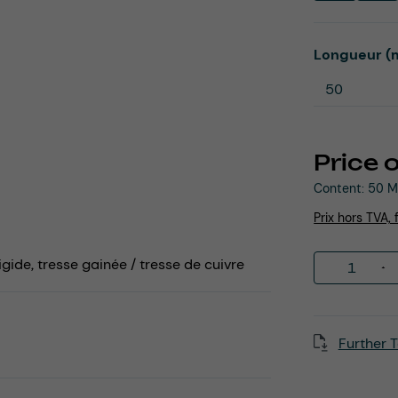
Select
Longueur (
Price 
Content:
50 M
Prix hors TVA, 
Product 
gide, tresse gainée / tresse de cuivre
Further T