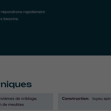
s répondrons rapidement
os besoins.
hniques
ystèmes de criblage
Construction
tuyau spir
on de meubles