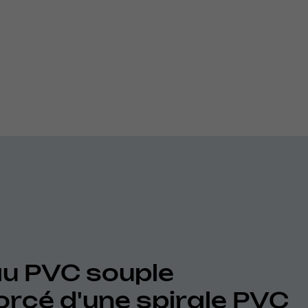
u PVC souple
orcé d'une spirale PVC