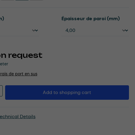
Select
m)
Épaisseur de paroi (mm)
on request
eter
frais de port en sus
Quantity: Enter the desired amount or u
Add to shopping cart
echnical Details