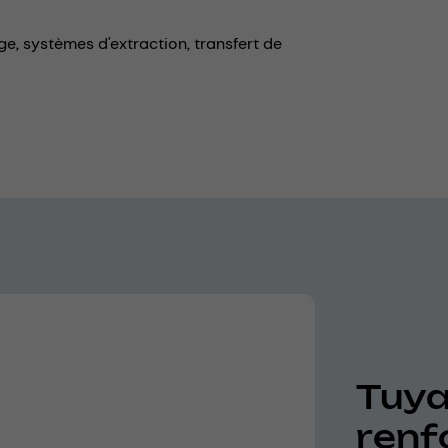
ge,
systèmes d'extraction,
transfert de
Tuya
renf