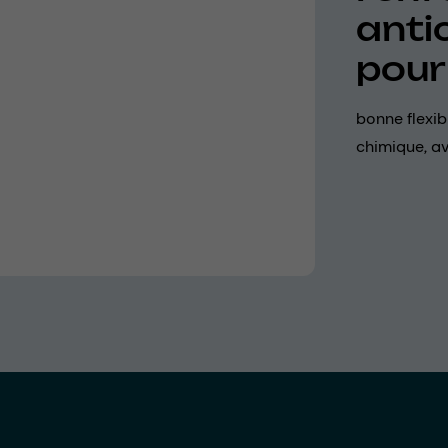
anti
pour
bonne flexibi
chimique, av