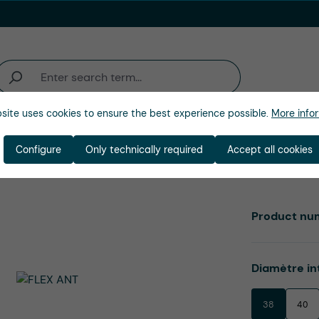
site uses cookies to ensure the best experience possible.
More infor
activité
Entreprise
Configure
Only technically required
Accept all cookies
Product nu
Select
Diamètre in
38
40