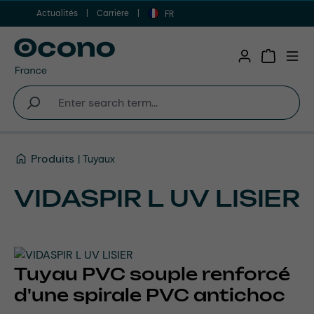
Actualités
Carrière
Aller au contenu principal
FR
Shopping 
Produits
Tuyaux
VIDASPIR L UV LISIER
Tuyau PVC souple renforcé
d'une spirale PVC antichoc