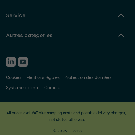
Service
Autres catégories
Cookies
Mentions légales
Protection des données
Système d'alerte
Carrière
All prices excl. VAT plus
shipping costs
and possible delivery charges, if
not stated otherwise.
© 2026 - Ocono