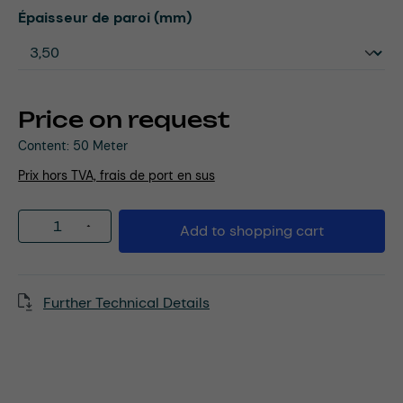
Select
Épaisseur de paroi (mm)
Price on request
Content:
50 Meter
Prix hors TVA, frais de port en sus
Product Quantity: Enter the desired amou
Add to shopping cart
Further Technical Details