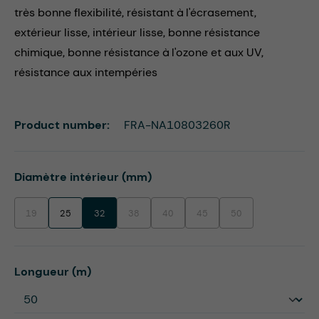
très bonne flexibilité, résistant à l'écrasement,
extérieur lisse, intérieur lisse, bonne résistance
chimique, bonne résistance à l'ozone et aux UV,
résistance aux intempéries
Product number:
FRA-NA10803260R
Select
Diamètre intérieur (mm)
19
25
32
38
40
45
50
(This option is currently unavailable.)
(This option is currently unavailable.)
(This option is currently unavailable.)
(This option is currently unavaila
(This option is currentl
Select
Longueur (m)